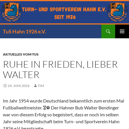
Zum
Inhalt
springen
Suchen
TuS Hahn 1926 e.V.
PRIMÄR
MENÜ
AKTUELLES VOM TUS
RUHE IN FRIEDEN, LIEBER
WALTER
24. JUNI 2026
TIM
Im Jahr 1954 wurde Deutschland bekanntlich zum ersten Mal
Fußballweltmeister. 🎖⚽ Der Hahner Bub Walter Bendinger
war von diesem Erfolg so begeistert, dass er noch im selben
Jahr seine Mitgliedschaft beim Turn- und Sportverein Hahn
1926 e.V. beantragte.