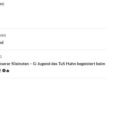
anc
avigation
RAG
nd
G
nserer Kleinsten – G-Jugend des TuS Hahn begeistert beim
f! ⚽🔥