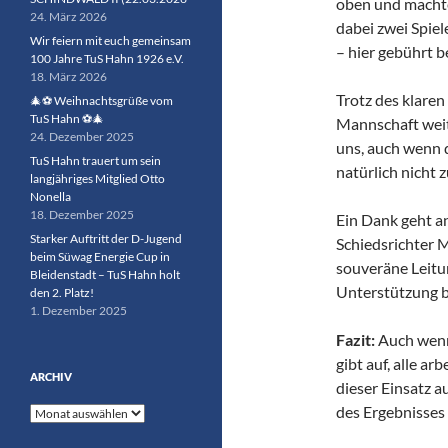
oben und machte 
24. März 2026
dabei zwei Spiel
Wir feiern mit euch gemeinsam
– hier gebührt b
100 Jahre TuS Hahn 1926 e.V.
18. März 2026
Trotz des klaren
🎄⚽ Weihnachtsgrüße vom
TuS Hahn ⚽🎄
Mannschaft weit
24. Dezember 2025
uns, auch wenn d
TuS Hahn trauert um sein
natürlich nicht 
langjähriges Mitglied Otto
Nonella
18. Dezember 2025
Ein Dank geht an
Starker Auftritt der D-Jugend
Schiedsrichter 
beim Süwag Energie Cup in
souveräne Leitun
Bleidenstadt – TuS Hahn holt
Unterstützung bi
den 2. Platz!
1. Dezember 2025
Fazit:
Auch wenn 
gibt auf, alle a
ARCHIV
dieser Einsatz a
des Ergebnisses
Archiv