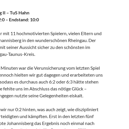
 II – TuS Hahn
2:0 – Endstand: 10:0
r mit 11 hochmotivierten Spielern, vielen Eltern und
hannisberg in den wunderschönen Rheingau. Der
 mit seiner Aussicht sicher zu den schönsten im
gau-Taunus-Kreis.
5 Minuten war die Verunsicherung vom letzten Spiel
ennoch hielten wir gut dagegen und erarbeiteten uns
sodass es durchaus auch 6:2 oder 6:3 hätte stehen
 fehlte uns im Abschluss das nötige Glück –
ngegen nutzte seine Gelegenheiten eiskalt.
ir nur 0:2 hinten, was auch zeigt, wie diszipliniert
teidigten und kämpften. Erst in den letzten fünf
te Johannisberg das Ergebnis noch einmal nach