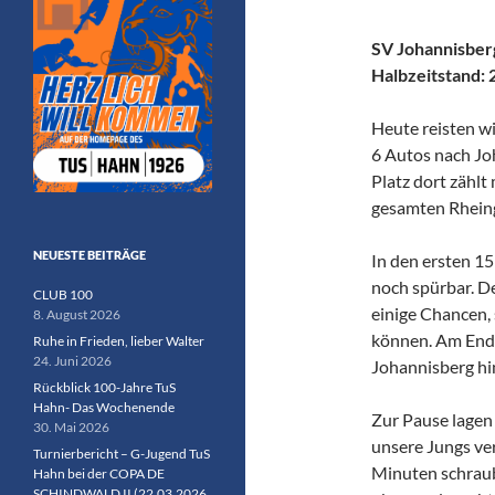
SV Johannisberg
Halbzeitstand: 
Heute reisten wi
6 Autos nach Jo
Platz dort zählt
gesamten Rhein
NEUESTE BEITRÄGE
In den ersten 1
noch spürbar. D
CLUB 100
einige Chancen, 
8. August 2026
können. Am Ende
Ruhe in Frieden, lieber Walter
24. Juni 2026
Johannisberg hi
Rückblick 100-Jahre TuS
Hahn- Das Wochenende
Zur Pause lagen w
30. Mai 2026
unsere Jungs ver
Turnierbericht – G-Jugend TuS
Minuten schraub
Hahn bei der COPA DE
SCHINDWALD II (22.03.2026