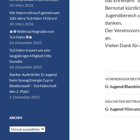
das Ehrenamt“ b
24. März 2026
Bernotat kürzli
Wir feiern mit euch gemeinsam
Jugendbereich s
100 Jahre TuS Hahn 1926 e.V.
danken.
18. März 2026
Der Vereinsvors
🎄⚽ Weihnachtsgrüße vom
TuS Hahn ⚽🎄
an.
24. Dezember 2025
Vielen Dank für 
TuS Hahn trauert um sein
langjähriges Mitglied Otto
Nonella
18. Dezember 2025
Beitragsn
Starker Auftritt der D-Jugend
VORHERIGER BEIT
beim Süwag Energie Cup in
Bleidenstadt – TuS Hahn holt
G-Jugend/Bambini-
den 2. Platz!
1. Dezember 2025
NÄCHSTER BEITRA
G-Jugend Hinrun
ARCHIV
Archiv