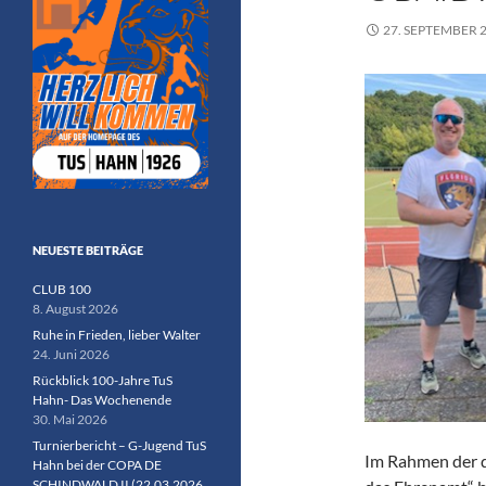
27. SEPTEMBER 
NEUESTE BEITRÄGE
CLUB 100
8. August 2026
Ruhe in Frieden, lieber Walter
24. Juni 2026
Rückblick 100-Jahre TuS
Hahn- Das Wochenende
30. Mai 2026
Turnierbericht – G-Jugend TuS
Im Rahmen der d
Hahn bei der COPA DE
SCHINDWALD II (22.03.2026