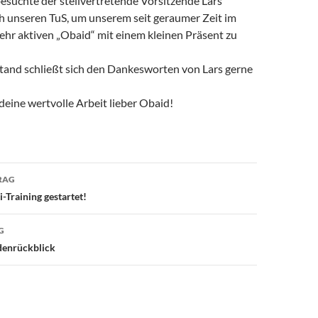
esuchte der stellvertretende Vorsitzende Lars
ch unseren TuS, um unserem seit geraumer Zeit im
ehr aktiven „Obaid“ mit einem kleinen Präsent zu
tand schließt sich den Dankesworten von Lars gerne
deine wertvolle Arbeit lieber Obaid!
avigation
RAG
Training gestartet!
G
denrückblick