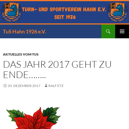
Zum
Inhalt
springen
Suchen
TuS Hahn 1926 e.V.
PRIMÄR
MENÜ
AKTUELLES VOM TUS
DAS JAHR 2017 GEHT ZU
ENDE……..
20. DEZEMBER 2017
RALF ETZ