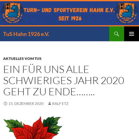
Zum
Inhalt
springen
Suchen
TuS Hahn 1926 e.V.
PRIMÄR
MENÜ
AKTUELLES VOM TUS
EIN FÜR UNS ALLE
SCHWIERIGES JAHR 2020
GEHT ZU ENDE……..
15. DEZEMBER 2020
RALF ETZ