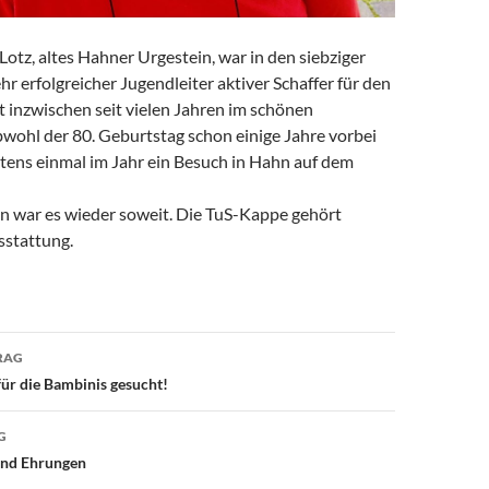
 Lotz, altes Hahner Urgestein, war in den siebziger
ehr erfolgreicher Jugendleiter aktiver Schaffer für den
t inzwischen seit vielen Jahren im schönen
wohl der 80. Geburtstag schon einige Jahre vorbei
stens einmal im Jahr ein Besuch in Hahn auf dem
en war es wieder soweit. Die TuS-Kappe gehört
sstattung.
avigation
RAG
für die Bambinis gesucht!
G
und Ehrungen