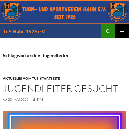
Zum
Inhalt
springen
Suchen
TuS Hahn 1926 e.V.
PRIMÄR
MENÜ
Schlagwortarchiv: Jugendleiter
AKTUELLES VOM TUS
,
STARTSEITE
JUGENDLEITER GESUCHT
23. MAI 2025
TIM