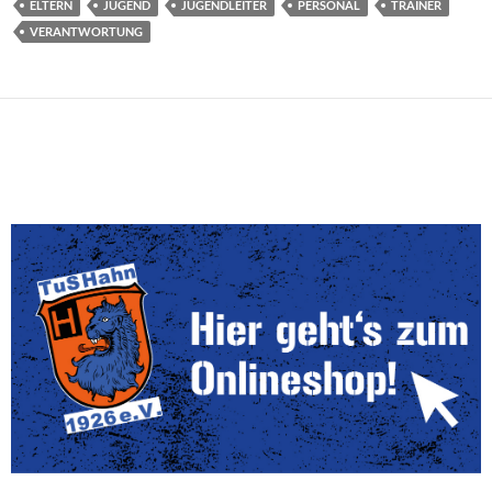
ELTERN
JUGEND
JUGENDLEITER
PERSONAL
TRAINER
VERANTWORTUNG